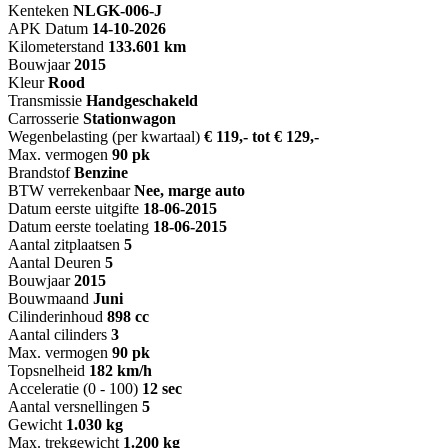
Kenteken
NL
GK-006-J
APK Datum
14-10-2026
Kilometerstand
133.601 km
Bouwjaar
2015
Kleur
Rood
Transmissie
Handgeschakeld
Carrosserie
Stationwagon
Wegenbelasting (per kwartaal)
€ 119,- tot € 129,-
Max. vermogen
90 pk
Brandstof
Benzine
BTW verrekenbaar
Nee, marge auto
Datum eerste uitgifte
18-06-2015
Datum eerste toelating
18-06-2015
Aantal zitplaatsen
5
Aantal Deuren
5
Bouwjaar
2015
Bouwmaand
Juni
Cilinderinhoud
898 cc
Aantal cilinders
3
Max. vermogen
90 pk
Topsnelheid
182 km/h
Acceleratie (0 - 100)
12 sec
Aantal versnellingen
5
Gewicht
1.030 kg
Max. trekgewicht
1.200 kg