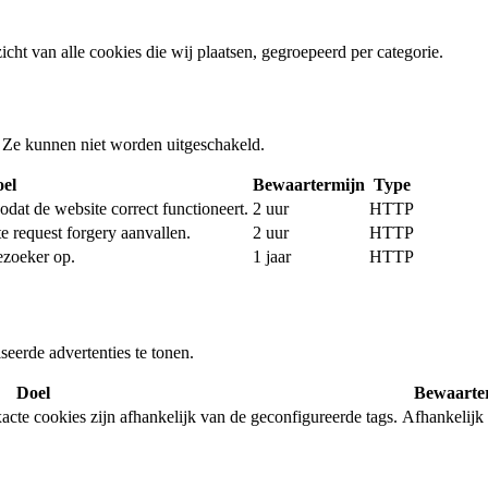
ht van alle cookies die wij plaatsen, gegroepeerd per categorie.
. Ze kunnen niet worden uitgeschakeld.
el
Bewaartermijn
Type
dat de website correct functioneert.
2 uur
HTTP
e request forgery aanvallen.
2 uur
HTTP
ezoeker op.
1 jaar
HTTP
eerde advertenties te tonen.
Doel
Bewaarte
cte cookies zijn afhankelijk van de geconfigureerde tags.
Afhankelijk 