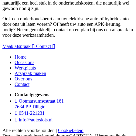
natuurlijk een heel stuk in de onderhoudskosten, die natuurlijk wel
gewoon nodig zijn.
Ook een onderhoudsbeurt aan uw elektrische auto of hybride auto
door ons uit laten voeren? Of heeft uw auto een APK-keuring
nodig? Neem gemakkelijk contact op en plan bij ons een afspraak in
voor deze werkzaamheden.
Maak afspraak
Contact
Home
Occasions
Werkplaats
Afspraak maken
Over ons
Contact
Contactgegevens
Ootmarsumsestraat 161
7634 PP Tilligte
0541-221231
info@autoslots.nl
Alle rechten voorbehouden |
Cookiebeleid
|
Deze site wordt beschermd door reCAPTCHA. Hiervoor zijn de