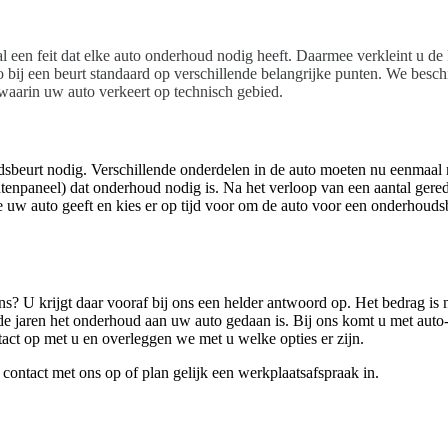
l een feit dat elke auto onderhoud nodig heeft. Daarmee verkleint u de
to bij een beurt standaard op verschillende belangrijke punten. We bes
 waarin uw auto verkeert op technisch gebied.
oudsbeurt nodig. Verschillende onderdelen in de auto moeten nu eenmaa
tenpaneel) dat onderhoud nodig is. Na het verloop van een aantal gerede
 uw auto geeft en kies er op tijd voor om de auto voor een onderhoud
 U krijgt daar vooraf bij ons een helder antwoord op. Het bedrag is na
e jaren het onderhoud aan uw auto gedaan is. Bij ons komt u met auto-
act op met u en overleggen we met u welke opties er zijn.
ontact met ons op of plan gelijk een werkplaatsafspraak in.