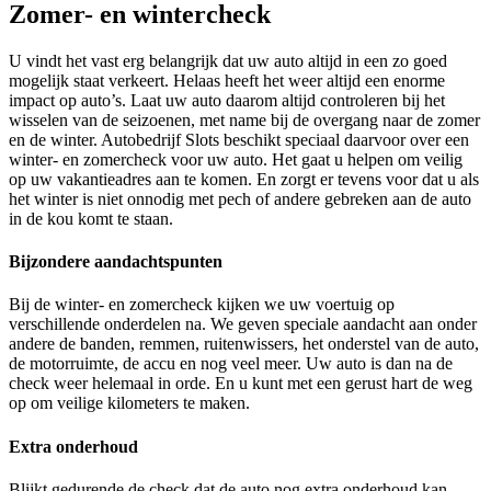
Zomer- en wintercheck
U vindt het vast erg belangrijk dat uw auto altijd in een zo goed
mogelijk staat verkeert. Helaas heeft het weer altijd een enorme
impact op auto’s. Laat uw auto daarom altijd controleren bij het
wisselen van de seizoenen, met name bij de overgang naar de zomer
en de winter. Autobedrijf Slots beschikt speciaal daarvoor over een
winter- en zomercheck voor uw auto. Het gaat u helpen om veilig
op uw vakantieadres aan te komen. En zorgt er tevens voor dat u als
het winter is niet onnodig met pech of andere gebreken aan de auto
in de kou komt te staan.
Bijzondere aandachtspunten
Bij de winter- en zomercheck kijken we uw voertuig op
verschillende onderdelen na. We geven speciale aandacht aan onder
andere de banden, remmen, ruitenwissers, het onderstel van de auto,
de motorruimte, de accu en nog veel meer. Uw auto is dan na de
check weer helemaal in orde. En u kunt met een gerust hart de weg
op om veilige kilometers te maken.
Extra onderhoud
Blijkt gedurende de check dat de auto nog extra onderhoud kan