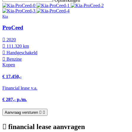
Opmerkingen
Kia
ProCeed
2020
111.320 km
Hand­geschakeld
Benzine
Kopen
€ 17.450,-
Financial lease v.a.
€ 287,- p./m.
Aanvraag versturen
financial lease aanvragen