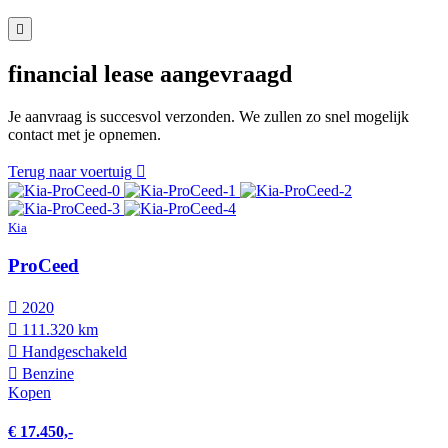
financial lease aangevraagd
Je aanvraag is succesvol verzonden. We zullen zo snel mogelijk
contact met je opnemen.
Terug naar voertuig
Kia
ProCeed
2020
111.320 km
Hand­geschakeld
Benzine
Kopen
€ 17.450,-