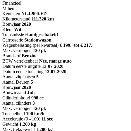
Financieel
Milieu
Kenteken
NL
J-900-FD
Kilometerstand
111.320 km
Bouwjaar
2020
Kleur
Wit
Transmissie
Handgeschakeld
Carrosserie
Stationwagon
Wegenbelasting (per kwartaal)
€ 199,- tot € 217,-
Max. vermogen
120 pk
Brandstof
Benzine
BTW verrekenbaar
Nee, marge auto
Datum eerste uitgifte
13-07-2020
Datum eerste toelating
13-07-2020
Aantal zitplaatsen
5
Aantal Deuren
5
Bouwjaar
2020
Bouwmaand
Juli
Cilinderinhoud
998 cc
Aantal cilinders
3
Max. vermogen
120 pk
Topsnelheid
190 km/h
Acceleratie (0 - 100)
11 sec
Gewicht
1.260 kg
Max. trekgewicht
1.200 kg