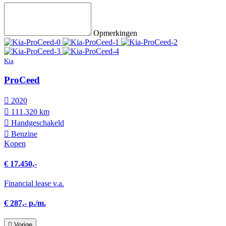
Opmerkingen
Kia
ProCeed
2020
111.320 km
Hand­geschakeld
Benzine
Kopen
€ 17.450,-
Financial lease v.a.
€ 287,- p./m.
Vorige