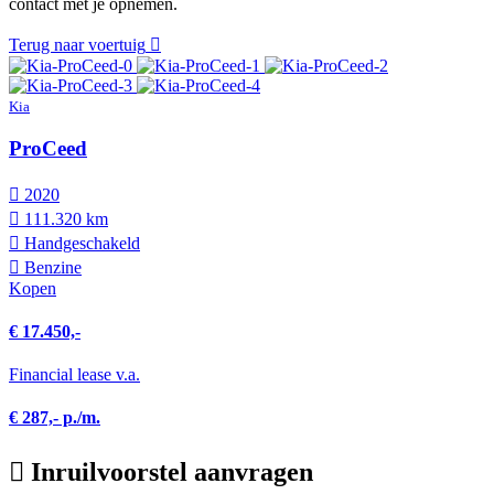
contact met je opnemen.
Terug naar voertuig
Kia
ProCeed
2020
111.320 km
Hand­geschakeld
Benzine
Kopen
€ 17.450,-
Financial lease v.a.
€ 287,- p./m.
Inruilvoorstel aanvragen