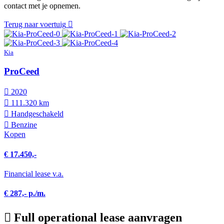
contact met je opnemen.
Terug naar voertuig
Kia
ProCeed
2020
111.320 km
Hand­geschakeld
Benzine
Kopen
€ 17.450,-
Financial lease v.a.
€ 287,- p./m.
Full operational lease aanvragen