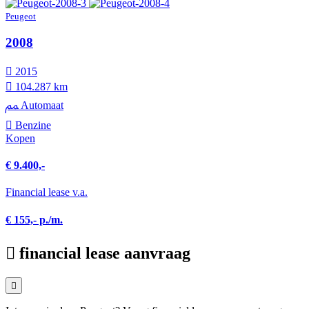
Peugeot
2008
2015
104.287 km
Automaat
Benzine
Kopen
€ 9.400,-
Financial lease v.a.
€ 155,- p./m.
financial lease aanvraag