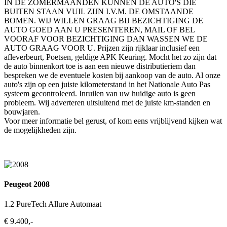
IN DE ZOMERMAANDEN KUNNEN DE AUTO'S DIE
BUITEN STAAN VUIL ZIJN I.V.M. DE OMSTAANDE
BOMEN. WIJ WILLEN GRAAG BIJ BEZICHTIGING DE
AUTO GOED AAN U PRESENTEREN, MAIL OF BEL
VOORAF VOOR BEZICHTIGING DAN WASSEN WE DE
AUTO GRAAG VOOR U. Prijzen zijn rijklaar inclusief een
afleverbeurt, Poetsen, geldige APK Keuring. Mocht het zo zijn dat
de auto binnenkort toe is aan een nieuwe distributieriem dan
bespreken we de eventuele kosten bij aankoop van de auto. Al onze
auto's zijn op een juiste kilometerstand in het Nationale Auto Pas
systeem gecontroleerd. Inruilen van uw huidige auto is geen
probleem. Wij adverteren uitsluitend met de juiste km-standen en
bouwjaren.
Voor meer informatie bel gerust, of kom eens vrijblijvend kijken wat
de mogelijkheden zijn.
Peugeot 2008
1.2 PureTech Allure Automaat
€ 9.400,-