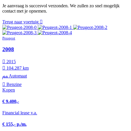
Je aanvraag is succesvol verzonden. We zullen zo snel mogelijk
contact met je opnemen.
Terug naar voertuig
Peugeot
2008
2015
104.287 km
Automaat
Benzine
Kopen
€ 9.400,-
Financial lease v.a.
€ 155,- p./m.