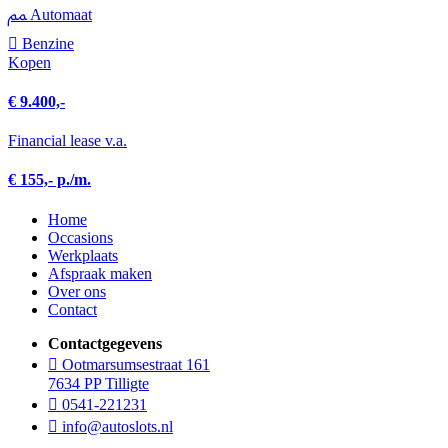
Automaat
Benzine
Kopen
€ 9.400,-
Financial lease v.a.
€ 155,- p./m.
Home
Occasions
Werkplaats
Afspraak maken
Over ons
Contact
Contactgegevens
Ootmarsumsestraat 161
7634 PP Tilligte
0541-221231
info@autoslots.nl