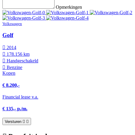
Opmerkingen
Volkswagen
Golf
2014
178.156 km
Hand­geschakeld
Benzine
Kopen
€ 8.200,-
Financial lease v.a.
€ 135,- p./m.
Versturen