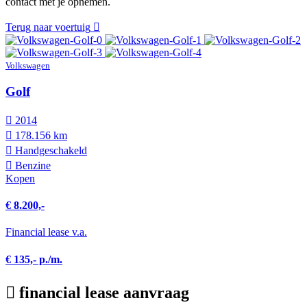
contact met je opnemen.
Terug naar voertuig
Volkswagen
Golf
2014
178.156 km
Hand­geschakeld
Benzine
Kopen
€ 8.200,-
Financial lease v.a.
€ 135,- p./m.
financial lease aanvraag