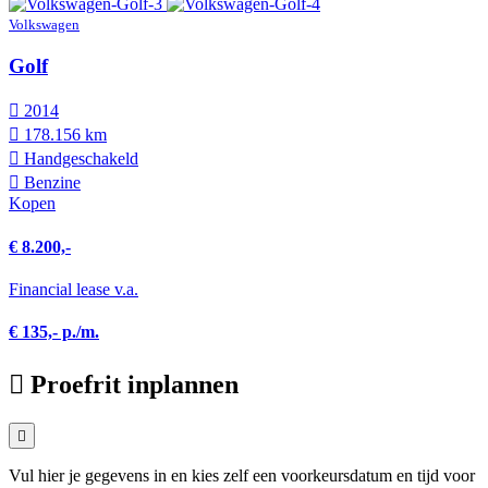
Volkswagen
Golf
2014
178.156 km
Hand­geschakeld
Benzine
Kopen
€ 8.200,-
Financial lease v.a.
€ 135,- p./m.
Proefrit inplannen
Vul hier je gegevens in en kies zelf een voorkeursdatum en tijd voor