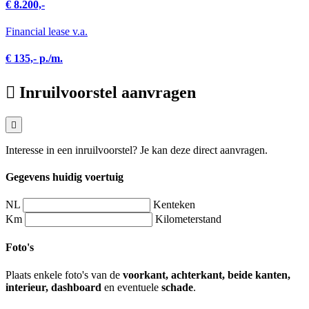
€ 8.200,-
Financial lease v.a.
€ 135,- p./m.
Inruilvoorstel aanvragen
Interesse in een inruilvoorstel? Je kan deze direct aanvragen.
Gegevens huidig voertuig
NL
Kenteken
Km
Kilometerstand
Foto's
Plaats enkele foto's van de
voorkant, achterkant, beide kanten,
interieur, dashboard
en eventuele
schade
.