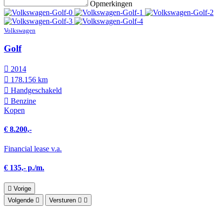
Opmerkingen
Volkswagen
Golf
2014
178.156 km
Hand­geschakeld
Benzine
Kopen
€ 8.200,-
Financial lease v.a.
€ 135,- p./m.
Vorige
Volgende
Versturen