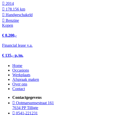
2014
178.156 km
Hand­geschakeld
Benzine
Kopen
€ 8.200,-
Financial lease v.a.
€ 135,- p./m.
Home
Occasions
Werkplaats
Afspraak maken
Over ons
Contact
Contactgegevens
Ootmarsumsestraat 161
7634 PP Tilligte
0541-221231